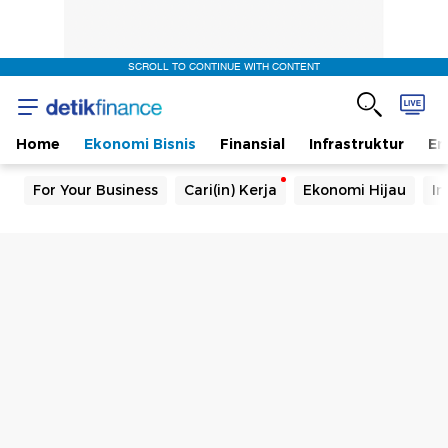
SCROLL TO CONTINUE WITH CONTENT
Home
Ekonomi Bisnis
Finansial
Infrastruktur
En
For Your Business
Cari(in) Kerja
Ekonomi Hijau
In