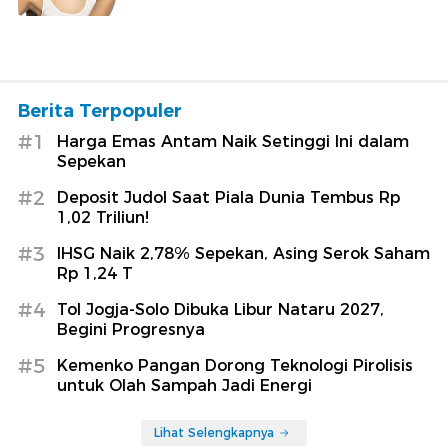
Berita Terpopuler
#1
Harga Emas Antam Naik Setinggi Ini dalam
Sepekan
#2
Deposit Judol Saat Piala Dunia Tembus Rp
1,02 Triliun!
#3
IHSG Naik 2,78% Sepekan, Asing Serok Saham
Rp 1,24 T
#4
Tol Jogja-Solo Dibuka Libur Nataru 2027,
Begini Progresnya
#5
Kemenko Pangan Dorong Teknologi Pirolisis
untuk Olah Sampah Jadi Energi
Lihat Selengkapnya