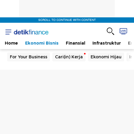
SCROLL TO CONTINUE WITH CONTENT
Home
Ekonomi Bisnis
Finansial
Infrastruktur
En
For Your Business
Cari(in) Kerja
Ekonomi Hijau
In