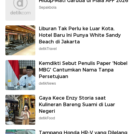
Hidup-Mati Garuda di Piala AFF 2026
Sepakbola
Liburan Tak Perlu ke Luar Kota,
Hotel Baru Ini Punya White Sandy
Beach di Jakarta
detikTravel
Kemdikti Sebut Penulis Paper 'Nobel
MBG' Cantumkan Nama Tanpa
Persetujuan
detikNews
Gaya Kece Enzy Storia saat
Kulineran Bareng Suami di Luar
Negeri
detikFood
Tampang Honda HR-V yang Dilelang