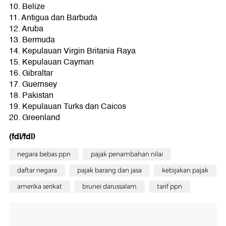
10. Belize
11. Antigua dan Barbuda
12. Aruba
13. Bermuda
14. Kepulauan Virgin Britania Raya
15. Kepulauan Cayman
16. Gibraltar
17. Guernsey
18. Pakistan
19. Kepulauan Turks dan Caicos
20. Greenland
(fdl/fdl)
negara bebas ppn
pajak penambahan nilai
daftar negara
pajak barang dan jasa
kebijakan pajak
amerika serikat
brunei darussalam
tarif ppn