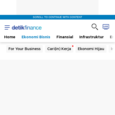
SCROLL TO CONTINUE WITH CONTENT
Home
Ekonomi Bisnis
Finansial
Infrastruktur
En
For Your Business
Cari(in) Kerja
Ekonomi Hijau
In