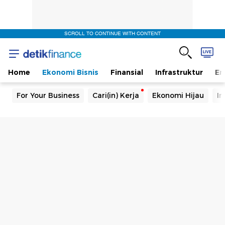
SCROLL TO CONTINUE WITH CONTENT
Home
Ekonomi Bisnis
Finansial
Infrastruktur
En
For Your Business
Cari(in) Kerja
Ekonomi Hijau
In