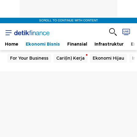
SCROLL TO CONTINUE WITH CONTENT
Home
Ekonomi Bisnis
Finansial
Infrastruktur
En
For Your Business
Cari(in) Kerja
Ekonomi Hijau
In