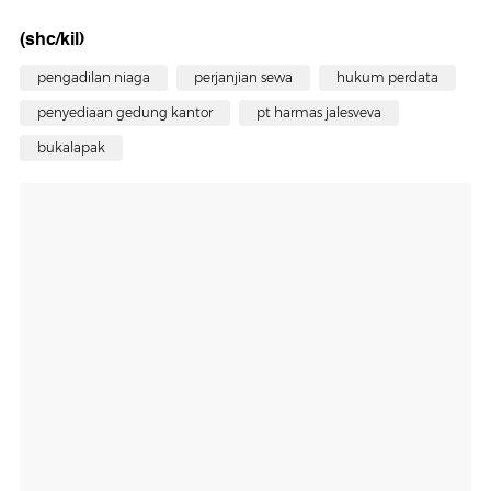
(shc/kil)
pengadilan niaga
perjanjian sewa
hukum perdata
penyediaan gedung kantor
pt harmas jalesveva
bukalapak