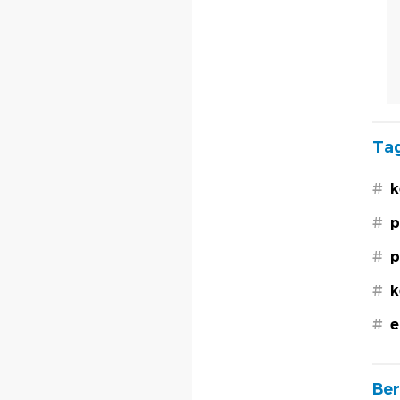
Tag
#
k
#
p
#
p
#
k
#
e
Ber