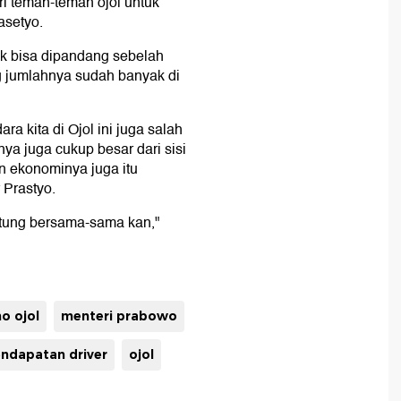
i teman-teman ojol untuk
asetyo.
ak bisa dipandang sebelah
g jumlahnya sudah banyak di
 kita di Ojol ini juga salah
ya juga cukup besar dari sisi
an ekonominya juga itu
 Prastyo.
untung bersama-sama kan,"
o ojol
menteri prabowo
ndapatan driver
ojol