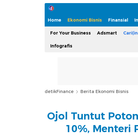
Home
Ekonomi Bisnis
Finansial
I
For Your Business
Adsmart
Cari(in
Infografis
detikFinance
Berita Ekonomi Bisnis
Ojol Tuntut Poton
10%, Menteri 