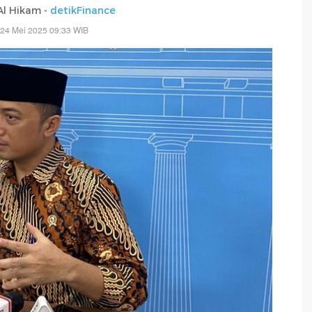
 Al Hikam -
detikFinance
 24 Mei 2025 09:33 WIB