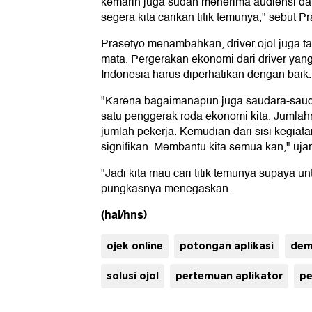
kemarin juga sudah menerima audiensi dar
segera kita carikan titik temunya," sebut Pr
Prasetyo menambahkan, driver ojol juga t
mata. Pergerakan ekonomi dari driver yan
Indonesia harus diperhatikan dengan baik.
"Karena bagaimanapun juga saudara-saudara
satu penggerak roda ekonomi kita. Jumlahn
jumlah pekerja. Kemudian dari sisi kegiat
signifikan. Membantu kita semua kan," ujar
"Jadi kita mau cari titik temunya supaya 
pungkasnya menegaskan.
(hal/hns)
ojek online
potongan aplikasi
dem
solusi ojol
pertemuan aplikator
pe