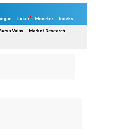
angan
Loker
Moneter
Indeks
Bursa Valas
Market Research