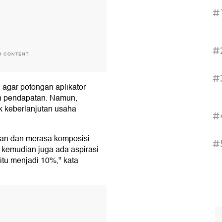
#
#
H CONTENT
#
 agar potongan aplikator
an pendapatan. Namun,
uk keberlanjutan usaha
#
gan dan merasa komposisi
#
 kemudian juga ada aspirasi
itu menjadi 10%," kata
T