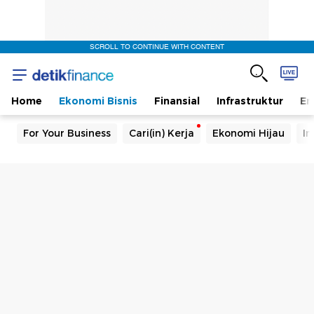
SCROLL TO CONTINUE WITH CONTENT
Home
Ekonomi Bisnis
Finansial
Infrastruktur
En
For Your Business
Cari(in) Kerja
Ekonomi Hijau
In