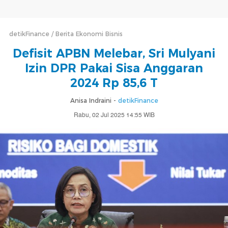
detikFinance
Berita Ekonomi Bisnis
Defisit APBN Melebar, Sri Mulyani
Izin DPR Pakai Sisa Anggaran
2024 Rp 85,6 T
Anisa Indraini -
detikFinance
Rabu, 02 Jul 2025 14:55 WIB