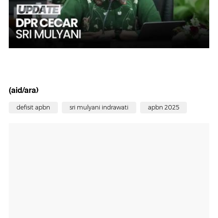
(aid/ara)
defisit apbn
sri mulyani indrawati
apbn 2025