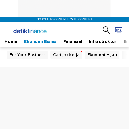
SCROLL TO CONTINUE WITH CONTENT
Home
Ekonomi Bisnis
Finansial
Infrastruktur
En
For Your Business
Cari(in) Kerja
Ekonomi Hijau
In