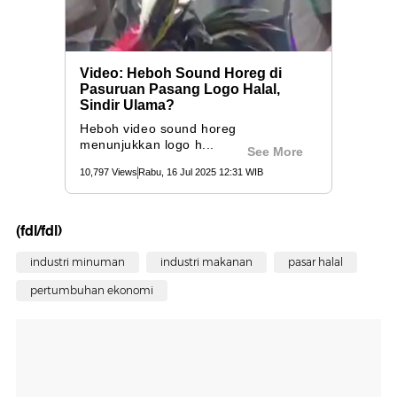
(fdl/fdl)
industri minuman
industri makanan
pasar halal
pertumbuhan ekonomi