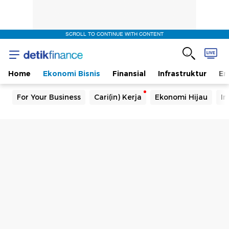
SCROLL TO CONTINUE WITH CONTENT
Home
Ekonomi Bisnis
Finansial
Infrastruktur
En
For Your Business
Cari(in) Kerja
Ekonomi Hijau
In