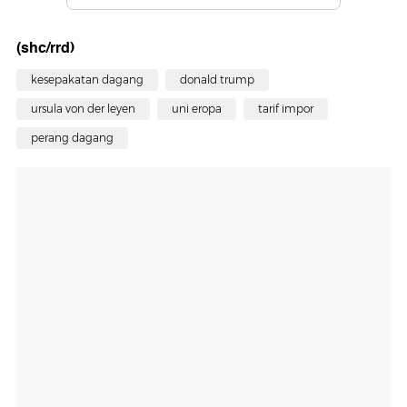
(shc/rrd)
kesepakatan dagang
donald trump
ursula von der leyen
uni eropa
tarif impor
perang dagang