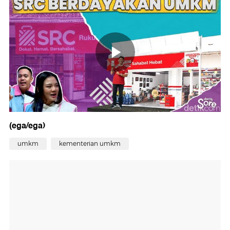
(ega/ega)
umkm
kementerian umkm