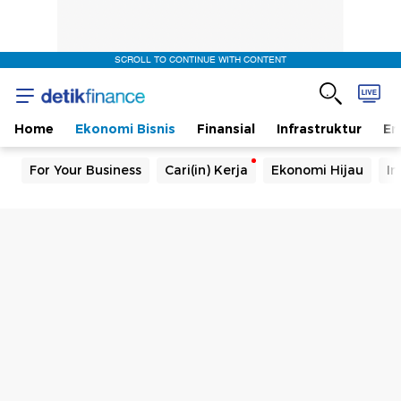
SCROLL TO CONTINUE WITH CONTENT
Home
Ekonomi Bisnis
Finansial
Infrastruktur
En
For Your Business
Cari(in) Kerja
Ekonomi Hijau
In