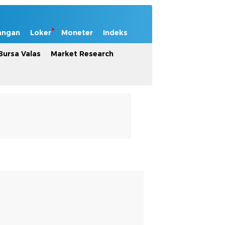
angan
Loker
Moneter
Indeks
Bursa Valas
Market Research