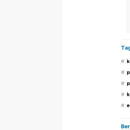
Tag
#
k
#
p
#
p
#
k
#
e
Ber