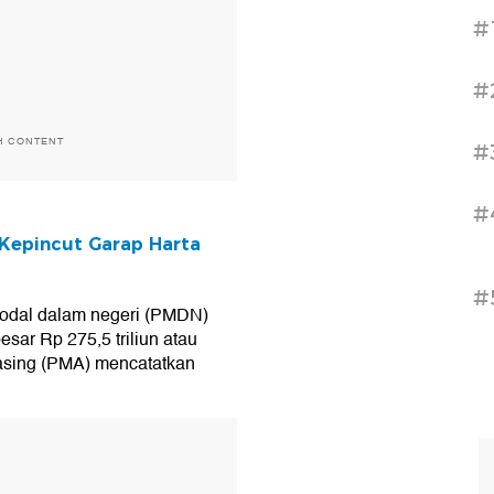
#
#
H CONTENT
#
#
 Kepincut Garap Harta
#
 modal dalam negeri (PMDN)
sar Rp 275,5 triliun atau
asing (PMA) mencatatkan
T