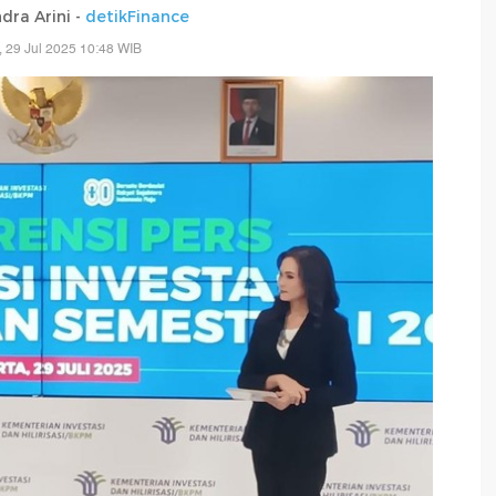
dra Arini -
detikFinance
, 29 Jul 2025 10:48 WIB