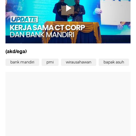
(akd/ega)
bank mandiri
pmi
wirausahawan
bapak asuh