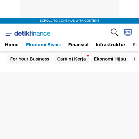
SCROLL TO CONTINUE WITH CONTENT
Home
Ekonomi Bisnis
Finansial
Infrastruktur
En
For Your Business
Cari(in) Kerja
Ekonomi Hijau
In