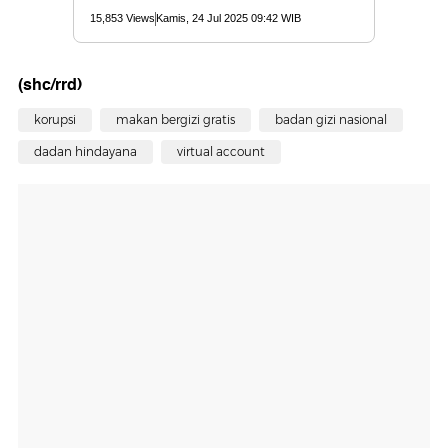
(shc/rrd)
korupsi
makan bergizi gratis
badan gizi nasional
dadan hindayana
virtual account