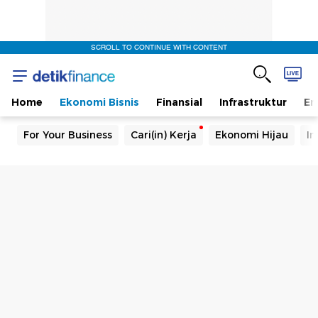
SCROLL TO CONTINUE WITH CONTENT
Home
Ekonomi Bisnis
Finansial
Infrastruktur
En
For Your Business
Cari(in) Kerja
Ekonomi Hijau
In