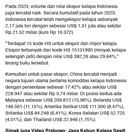
Pada 2023, volume dan nilai ekspor kelapa Indonesia
juga tercatat naik. Secara kumulatif pada tahun 2023,
Indonesia tercatat telah mengekspor kelapa sebanyak
2,17 juta ton dengan sebesar US$ 1,31 juta atau sekitar
Rp 21,52 miliar (kurs Rp 16.372).
"Terdapat 15 kode HS untuk ekspor dan impor kelapa.
Ekspor terbanyak dari kode HS 15131990 (minyak kelapa
setengah jadi) dengan nilai US$ 392,26 atau 29,84%,"
terang buku tersebut.
Kemudian untuk pasar ekspor, China tercatat menjadi
negara tujuan utama pertama komoditas kelapa Indonesia
dengan persentase sebesar 17,42% atau sekitar US$
228.947 atau sekitar Rp 3,74 miliar. Di posisi kedua ada
Malaysia sebesar US$ 209.812 (15,96%), Belanda US$
146.561 (11,15%), Amerika Serikat US$ 111.300 (8,47%),
Srilanka US$ 84.248 (6,41%), Korea Selatan US$ 52.725
(4,01%), dan Thailand US$ 22.946 (1,75%).
Simak juga Video Prabowo: Jaga Kebun Kelapa Sawit