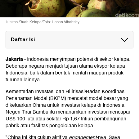
Ilustrasi/Buah Kelapa/Foto: Hasan Alhabshy
Daftar Isi
Luas Lahan dan Produktivitas Perkebunan
Kelapa
Jakarta
-
Indonesia menyimpan potensi di sektor kelapa.
Beberapa negara menjadi tujuan utama ekspor kelapa
Harga dan Pasar Ekspor Kelapa
Indonesia, baik dalam bentuk mentah maupun produk
turunan lainnya.
Kementerian Investasi dan Hilirisasi/Badan Koordinasi
Penanaman Modal (BKPM) mencatat modal besar yang
dikeluarkan China untuk investasi kelapa di Indonesia.
Negeri Tirai Bambu itu menanamkan investasi mencapai
US$ 100 juta atau sekitar Rp 1,67 triliun pembangunan
pabrik atau fasilitas pengelolaan kelapa.
"China ini kita cukup aktif ya
engagement
-nya. Saya