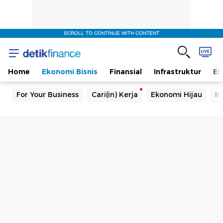
SCROLL TO CONTINUE WITH CONTENT
Home
Ekonomi Bisnis
Finansial
Infrastruktur
En
For Your Business
Cari(in) Kerja
Ekonomi Hijau
In