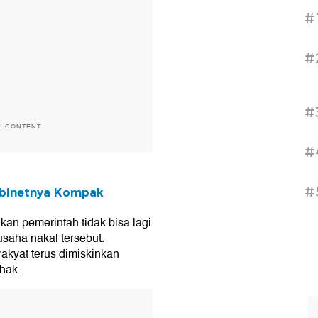
#
#
#
H CONTENT
#
#
abinetnya Kompak
kan pemerintah tidak bisa lagi
saha nakal tersebut.
rakyat terus dimiskinkan
ihak.
T