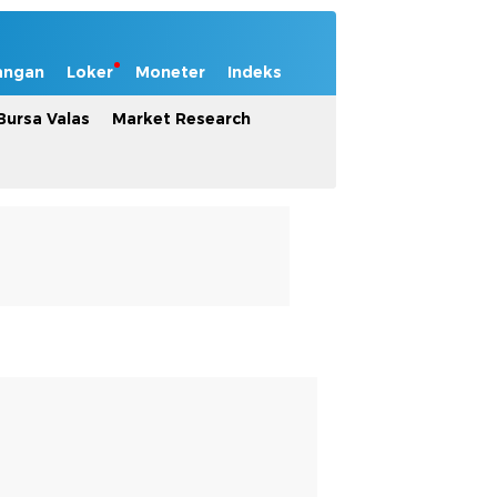
angan
Loker
Moneter
Indeks
Bursa Valas
Market Research