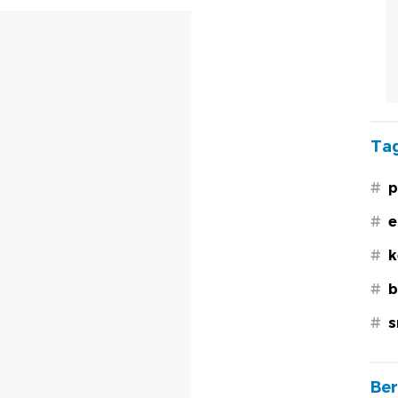
Tag
#
p
#
e
#
k
#
b
#
s
Ber