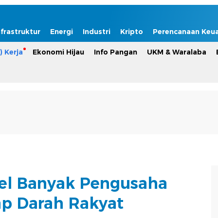
nfrastruktur
Energi
Industri
Kripto
Perencanaan Keu
) Kerja
Ekonomi Hijau
Info Pangan
UKM & Waralaba
el Banyak Pengusaha
ap Darah Rakyat