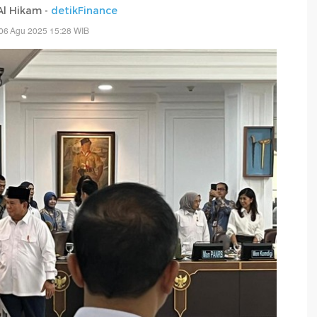
 Al Hikam -
detikFinance
06 Agu 2025 15:28 WIB