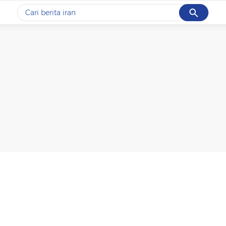
Cancel
Yang sedang ramai dicari
#1
gempa hari ini
#2
demo
#3
gempa
#4
iran
#5
prabowo
Promoted
Terakhir yang dicari
Loading...