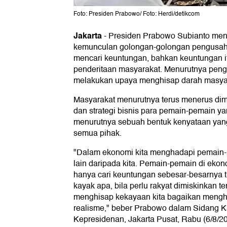
Foto: Presiden Prabowo/ Foto: Herdi/detikcom
Jakarta
-
Presiden Prabowo Subianto men
kemunculan golongan-golongan pengusaha
mencari keuntungan, bahkan keuntungan it
penderitaan masyarakat. Menurutnya pen
melakukan upaya menghisap darah masya
Masyarakat menurutnya terus menerus dim
dan strategi bisnis para pemain-pemain yan
menurutnya sebuah bentuk kenyataan yang 
semua pihak.
"Dalam ekonomi kita menghadapi pemain
lain daripada kita. Pemain-pemain di ekon
hanya cari keuntungan sebesar-besarnya ti
kayak apa, bila perlu rakyat dimiskinkan t
menghisap kekayaan kita bagaikan menghi
realisme," beber Prabowo dalam Sidang Ka
Kepresidenan, Jakarta Pusat, Rabu (6/8/20