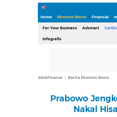
Home
Ekonomi Bisnis
Finansial
I
For Your Business
Adsmart
Cari(in
Infografis
detikFinance
Berita Ekonomi Bisnis
Prabowo Jengk
Nakal His