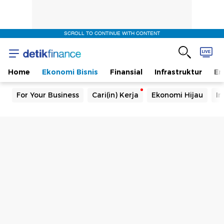
SCROLL TO CONTINUE WITH CONTENT
Home
Ekonomi Bisnis
Finansial
Infrastruktur
En
For Your Business
Cari(in) Kerja
Ekonomi Hijau
In