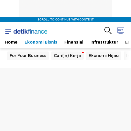
SCROLL TO CONTINUE WITH CONTENT
Home
Ekonomi Bisnis
Finansial
Infrastruktur
En
For Your Business
Cari(in) Kerja
Ekonomi Hijau
In