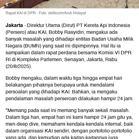
Rapat KAI di DPR - Foto: detikcom/Andi Hidayat
Jakarta
-
Direktur Utama (Dirut) PT Kereta Api Indonesia
(Persero) atau KAI, Bobby Rasyidin, mengakui ada
banyak masalah yang dihadapi entitas Badan Usaha Milik
Negara (BUMN) yang saat ini dipimpinnya. Hal itu ia
sampaikan dalam rapat perdana bersama Komisi VI DPR
RI di Kompleks Parlemen, Senayan, Jakarta, Rabu
(20/8/2025).
Bobby mengaku, dalam waktu tiga hingga empat hari
belakangan pihaknya berupaya untuk mendalami
persoalan yang dihadapi KAI. Bahkan, ia mengaku
pendalaman masalah perseroan dilakukan hampir 24 jam.
"Memang pada saat ini memang banyak sekali masalah.
Dalam tiga hari, empat hari ini kami hampir 24 jam gitu ya,
men-deep dive, memahami kendala-kendala internal, baik
dalam organisasi KAI sendiri, dengan portofolio-portofolio
yang ada, dan kemudian ada kaitan-kaitannya juga