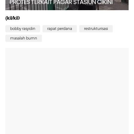
(kil/kil)
bobby rasyidin
rapat perdana
restrukturisasi
masalah bumn