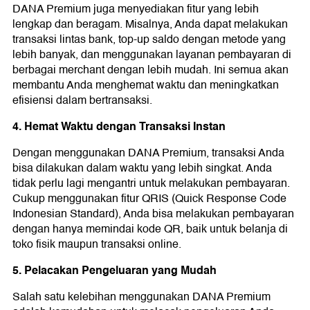
DANA Premium juga menyediakan fitur yang lebih
lengkap dan beragam. Misalnya, Anda dapat melakukan
transaksi lintas bank, top-up saldo dengan metode yang
lebih banyak, dan menggunakan layanan pembayaran di
berbagai merchant dengan lebih mudah. Ini semua akan
membantu Anda menghemat waktu dan meningkatkan
efisiensi dalam bertransaksi.
4. Hemat Waktu dengan Transaksi Instan
Dengan menggunakan DANA Premium, transaksi Anda
bisa dilakukan dalam waktu yang lebih singkat. Anda
tidak perlu lagi mengantri untuk melakukan pembayaran.
Cukup menggunakan fitur QRIS (Quick Response Code
Indonesian Standard), Anda bisa melakukan pembayaran
dengan hanya memindai kode QR, baik untuk belanja di
toko fisik maupun transaksi online.
5. Pelacakan Pengeluaran yang Mudah
Salah satu kelebihan menggunakan DANA Premium