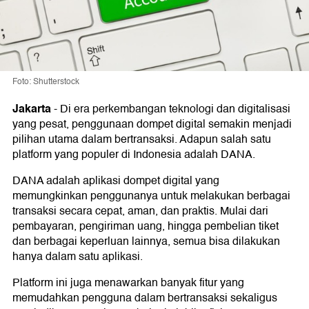
Foto: Shutterstock
Jakarta
-
Di era perkembangan teknologi dan digitalisasi
yang pesat, penggunaan dompet digital semakin menjadi
pilihan utama dalam bertransaksi. Adapun salah satu
platform yang populer di Indonesia adalah DANA.
DANA adalah aplikasi dompet digital yang
memungkinkan penggunanya untuk melakukan berbagai
transaksi secara cepat, aman, dan praktis. Mulai dari
pembayaran, pengiriman uang, hingga pembelian tiket
dan berbagai keperluan lainnya, semua bisa dilakukan
hanya dalam satu aplikasi.
Platform ini juga menawarkan banyak fitur yang
memudahkan pengguna dalam bertransaksi sekaligus