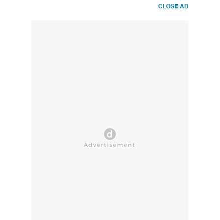
CLOSE AD