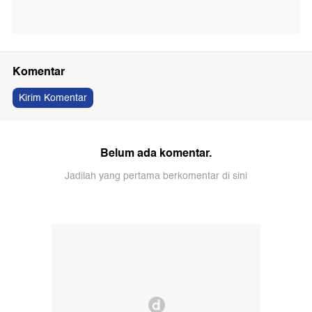
Komentar
Kirim Komentar
Belum ada komentar.
Jadilah yang pertama berkomentar di sini