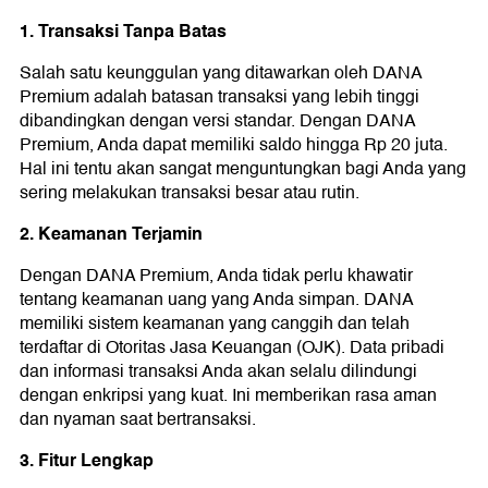
1. Transaksi Tanpa Batas
Salah satu keunggulan yang ditawarkan oleh DANA
Premium adalah batasan transaksi yang lebih tinggi
dibandingkan dengan versi standar. Dengan DANA
Premium, Anda dapat memiliki saldo hingga Rp 20 juta.
Hal ini tentu akan sangat menguntungkan bagi Anda yang
sering melakukan transaksi besar atau rutin.
2. Keamanan Terjamin
Dengan DANA Premium, Anda tidak perlu khawatir
tentang keamanan uang yang Anda simpan. DANA
memiliki sistem keamanan yang canggih dan telah
terdaftar di Otoritas Jasa Keuangan (OJK). Data pribadi
dan informasi transaksi Anda akan selalu dilindungi
dengan enkripsi yang kuat. Ini memberikan rasa aman
dan nyaman saat bertransaksi.
3. Fitur Lengkap