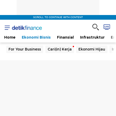
SCROLL TO CONTINUE WITH CONTENT
Home
Ekonomi Bisnis
Finansial
Infrastruktur
En
For Your Business
Cari(in) Kerja
Ekonomi Hijau
In