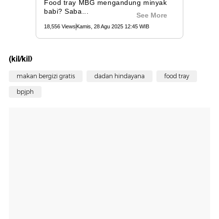
(kil/kil)
makan bergizi gratis
dadan hindayana
food tray
bpjph