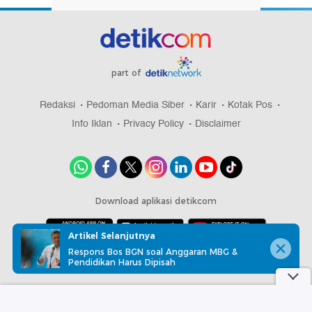
part of
Redaksi
Pedoman Media Siber
Karir
Kotak Pos
Info Iklan
Privacy Policy
Disclaimer
Download aplikasi detikcom
Artikel Selanjutnya
Respons Bos BGN soal Anggaran MBG &
Copyright @ 2026 detikcom, All right reserved
Pendidikan Harus Dipisah