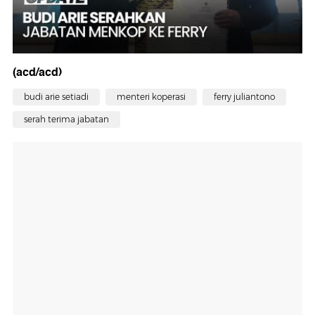
(acd/acd)
budi arie setiadi
menteri koperasi
ferry juliantono
serah terima jabatan