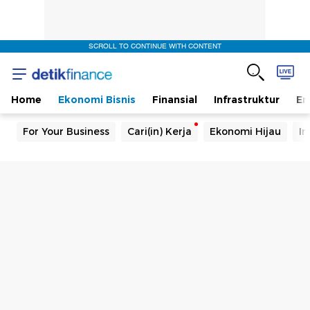
SCROLL TO CONTINUE WITH CONTENT
Home
Ekonomi Bisnis
Finansial
Infrastruktur
En
For Your Business
Cari(in) Kerja
Ekonomi Hijau
In