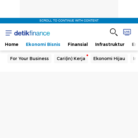
SCROLL TO CONTINUE WITH CONTENT
Home
Ekonomi Bisnis
Finansial
Infrastruktur
En
For Your Business
Cari(in) Kerja
Ekonomi Hijau
In