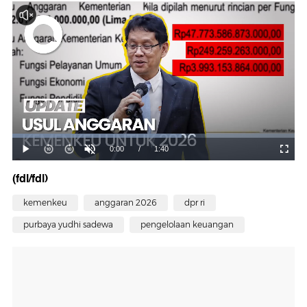
(fdl/fdl)
kemenkeu
anggaran 2026
dpr ri
purbaya yudhi sadewa
pengelolaan keuangan