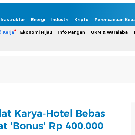
nfrastruktur
Energi
Industri
Kripto
Perencanaan Keu
) Kerja
Ekonomi Hijau
Info Pangan
UKM & Waralaba
dat Karya-Hotel Bebas
at 'Bonus' Rp 400.000