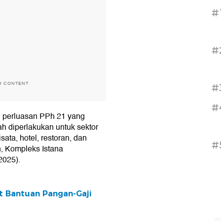
#
#
H CONTENT
#
#
n perluasan PPh 21 yang
h diperlakukan untuk sektor
isata, hotel, restoran, dan
#
n, Kompleks Istana
2025).
t Bantuan Pangan-Gaji