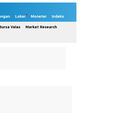
angan
Loker
Moneter
Indeks
Bursa Valas
Market Research