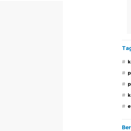
Tag
#
k
#
p
#
p
#
k
#
e
Ber