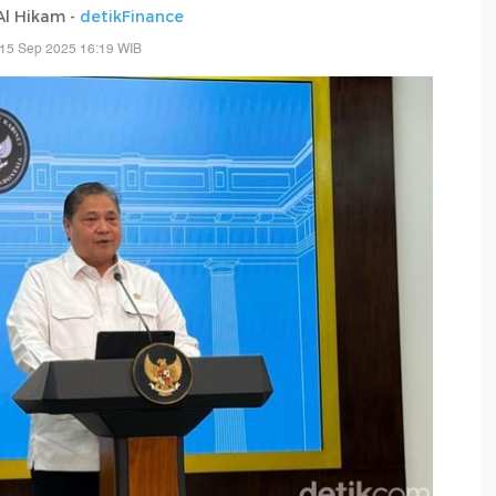
 Al Hikam -
detikFinance
 15 Sep 2025 16:19 WIB