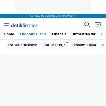
SCROLL TO CONTINUE WITH CONTENT
Home
Ekonomi Bisnis
Finansial
Infrastruktur
En
For Your Business
Cari(in) Kerja
Ekonomi Hijau
In