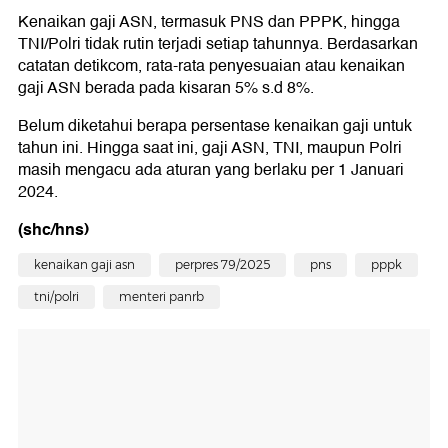
Kenaikan gaji ASN, termasuk PNS dan PPPK, hingga
TNI/Polri tidak rutin terjadi setiap tahunnya. Berdasarkan
catatan detikcom, rata-rata penyesuaian atau kenaikan
gaji ASN berada pada kisaran 5% s.d 8%.
Belum diketahui berapa persentase kenaikan gaji untuk
tahun ini. Hingga saat ini, gaji ASN, TNI, maupun Polri
masih mengacu ada aturan yang berlaku per 1 Januari
2024.
(shc/hns)
kenaikan gaji asn
perpres 79/2025
pns
pppk
tni/polri
menteri panrb