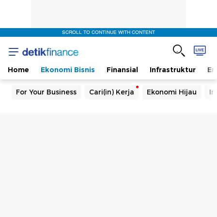
SCROLL TO CONTINUE WITH CONTENT
Home
Ekonomi Bisnis
Finansial
Infrastruktur
En
For Your Business
Cari(in) Kerja
Ekonomi Hijau
In