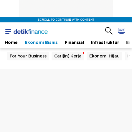
SCROLL TO CONTINUE WITH CONTENT
Home
Ekonomi Bisnis
Finansial
Infrastruktur
En
For Your Business
Cari(in) Kerja
Ekonomi Hijau
In