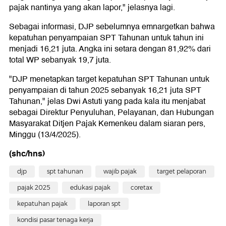
pajak nantinya yang akan lapor," jelasnya lagi.
Sebagai informasi, DJP sebelumnya emnargetkan bahwa
kepatuhan penyampaian SPT Tahunan untuk tahun ini
menjadi 16,21 juta. Angka ini setara dengan 81,92% dari
total WP sebanyak 19,7 juta.
"DJP menetapkan target kepatuhan SPT Tahunan untuk
penyampaian di tahun 2025 sebanyak 16,21 juta SPT
Tahunan," jelas Dwi Astuti yang pada kala itu menjabat
sebagai Direktur Penyuluhan, Pelayanan, dan Hubungan
Masyarakat Ditjen Pajak Kemenkeu dalam siaran pers,
Minggu (13/4/2025).
(shc/hns)
djp
spt tahunan
wajib pajak
target pelaporan
pajak 2025
edukasi pajak
coretax
kepatuhan pajak
laporan spt
kondisi pasar tenaga kerja