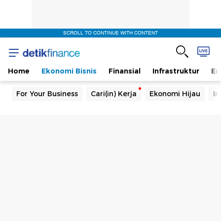
SCROLL TO CONTINUE WITH CONTENT
Home
Ekonomi Bisnis
Finansial
Infrastruktur
En
For Your Business
Cari(in) Kerja
Ekonomi Hijau
In