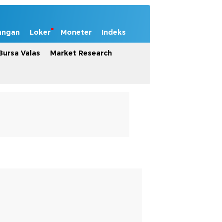
angan
Loker
Moneter
Indeks
Bursa Valas
Market Research