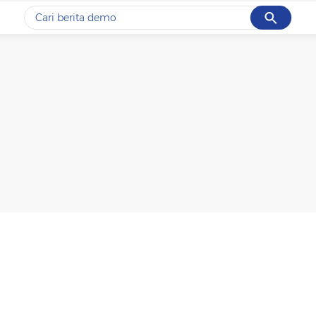
Cancel
Yang sedang ramai dicari
#1
gempa hari ini
#2
gempa
#3
iran
#4
demo
#5
prabowo
Promoted
Terakhir yang dicari
Loading...