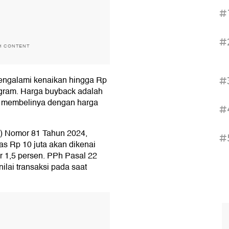
#
#
H CONTENT
engalami kenaikan hingga Rp
#
 gram. Harga buyback adalah
n membelinya dengan harga
#
) Nomor 81 Tahun 2024,
#
tas Rp 10 juta akan dikenai
r 1,5 persen. PPh Pasal 22
nilai transaksi pada saat
T