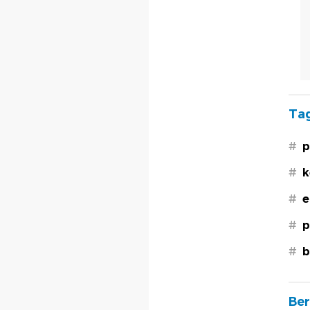
Tag
#
p
#
k
#
e
#
p
#
b
Ber