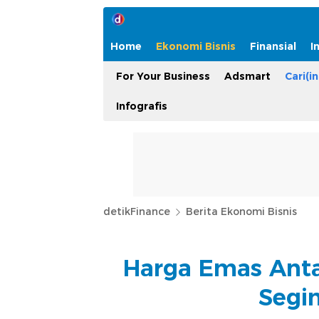
Home
Ekonomi Bisnis
Finansial
I
For Your Business
Adsmart
Cari(in
Infografis
detikFinance
Berita Ekonomi Bisnis
Harga Emas Anta
Segi