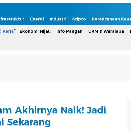
nfrastruktur
Energi
Industri
Kripto
Perencanaan Keu
) Kerja
Ekonomi Hijau
Info Pangan
UKM & Waralaba
m Akhirnya Naik! Jadi
ni Sekarang