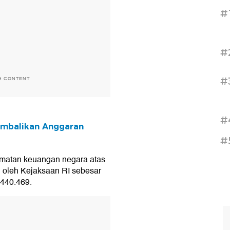
#
#
#
H CONTENT
#
embalikan Anggaran
#
matan keuangan negara atas
i oleh Kejaksaan RI sebesar
.440.469.
T