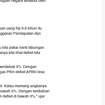
ugian negara tersebut oleh
n uang Rp 6,6 triliun itu
Anggaran Pendapatan dan
au kita pakai nanti tabungan
a kita lihat defisit kita
mendekati 3%. Dengan
atgas PKH defisit APBN bisa
fisit. Kalau memang angkanya
ke bawah 3%. Dengan tambahan
 defisit di bawah 3%," ujar