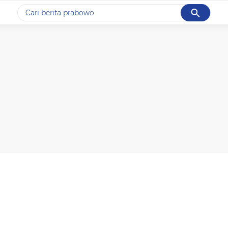
Cancel
Yang sedang ramai dicari
#1
data live draw sgp
#2
gempa hari ini
#3
prabowo
#4
iran
#5
demo
Promoted
Terakhir yang dicari
Loading...