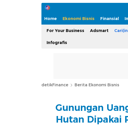
Home
Ekonomi Bisnis
Finansial
I
For Your Business
Adsmart
Cari(in
Infografis
detikFinance
Berita Ekonomi Bisnis
Gunungan Uang 
Hutan Dipakai 