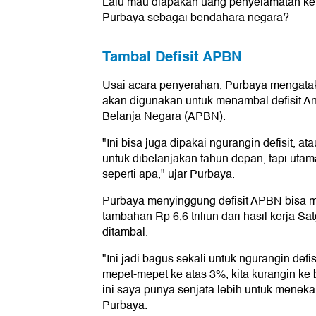
Lalu mau diapakan uang penyelamatan ker
Purbaya sebagai bendahara negara?
Tambal Defisit APBN
Usai acara penyerahan, Purbaya mengataka
akan digunakan untuk menambal defisit 
Belanja Negara (APBN).
"Ini bisa juga dipakai ngurangin defisit, at
untuk dibelanjakan tahun depan, tapi utamany
seperti apa," ujar Purbaya.
Purbaya menyinggung defisit APBN bisa 
tambahan Rp 6,6 triliun dari hasil kerja S
ditambal.
"Ini jadi bagus sekali untuk ngurangin de
mepet-mepet ke atas 3%, kita kurangin 
ini saya punya senjata lebih untuk menekan
Purbaya.