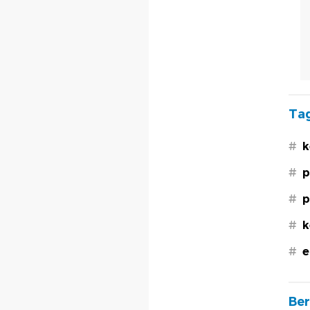
Tag
#
k
#
p
#
p
#
k
#
e
Ber