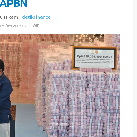
APBN
 Al Hikam -
detikFinance
 25 Des 2025 07:30 WIB