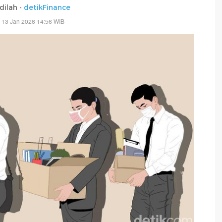
adilah -
detikFinance
 13 Jan 2026 14:56 WIB