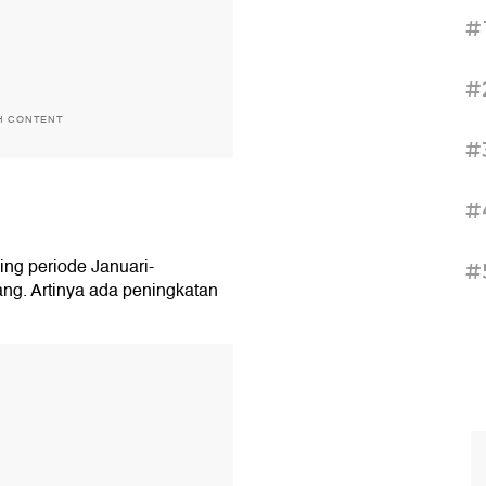
#
#
H CONTENT
#
#
ing periode Januari-
#
g. Artinya ada peningkatan
T