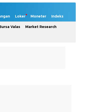
angan
Loker
Moneter
Indeks
Bursa Valas
Market Research