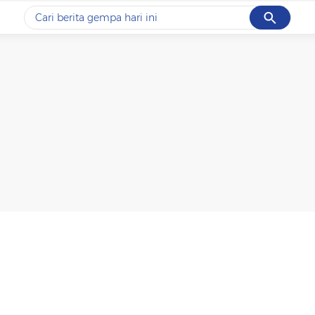
Cancel
Yang sedang ramai dicari
#1
piala presiden 2026
#2
prabowo
#3
gempa hari ini
#4
demo
#5
iran
Promoted
Terakhir yang dicari
Loading...