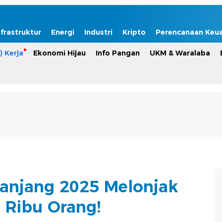
nfrastruktur
Energi
Industri
Kripto
Perencanaan Keu
) Kerja
Ekonomi Hijau
Info Pangan
UKM & Waralaba
anjang 2025 Melonjak
8 Ribu Orang!