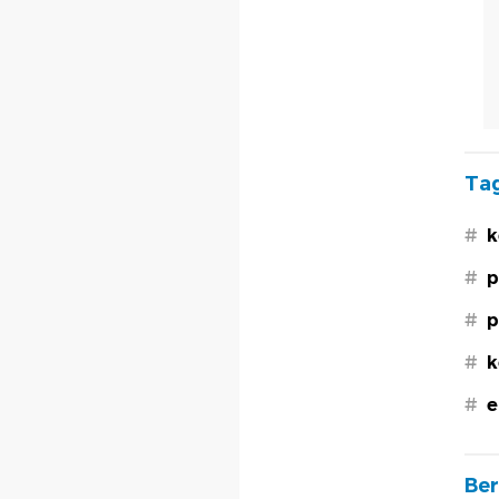
Tag
#
k
#
p
#
p
#
k
#
e
Ber