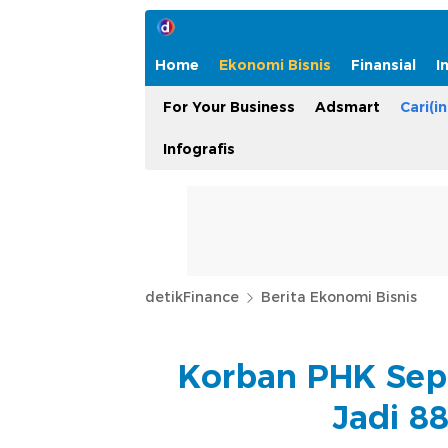
Home
Ekonomi Bisnis
Finansial
I
For Your Business
Adsmart
Cari(in
Infografis
detikFinance
Berita Ekonomi Bisnis
Korban PHK Sep
Jadi 8