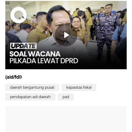
(aid/fdl)
daerah bergantung pusat
kapasitas fiskal
pendapatan asli daerah
pad