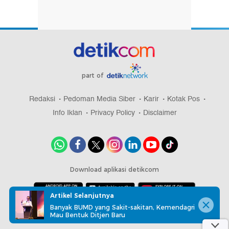
part of
Redaksi
Pedoman Media Siber
Karir
Kotak Pos
Info Iklan
Privacy Policy
Disclaimer
Download aplikasi detikcom
Artikel Selanjutnya
Banyak BUMD yang Sakit-sakitan, Kemendagri
Copyright @ 2026 detikcom, All right reserved
Mau Bentuk Ditjen Baru