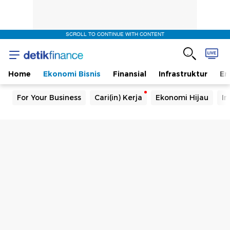
SCROLL TO CONTINUE WITH CONTENT
Home
Ekonomi Bisnis
Finansial
Infrastruktur
En
For Your Business
Cari(in) Kerja
Ekonomi Hijau
In