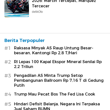
2026: Martin Tercepat, Marquez
Tercecer
detikOto
Berita Terpopuler
#1
Raksasa Minyak AS Raup Untung Besar-
besaran, Kantongi Rp 2,8 T/Hari
#2
RI Lepas 100 Kapal Ekspor Mineral Senilai Rp
2,2 Triliun
#3
Pengadilan AS Minta Trump Setop
Pembangunan Ballroom Rp 7,16 T di Gedung
Putih
#4
Trump Mau Pecat Bos The Fed Lisa Cook
#5
Hindari Defisit Belanja, Negara Ini Terpaksa
Jual Saham BUMN