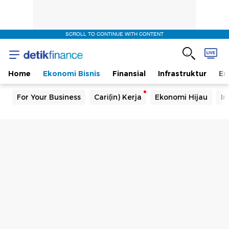
SCROLL TO CONTINUE WITH CONTENT
Home
Ekonomi Bisnis
Finansial
Infrastruktur
En
For Your Business
Cari(in) Kerja
Ekonomi Hijau
In