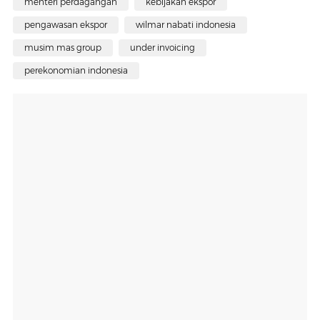
menteri perdagangan
kebijakan ekspor
pengawasan ekspor
wilmar nabati indonesia
musim mas group
under invoicing
perekonomian indonesia