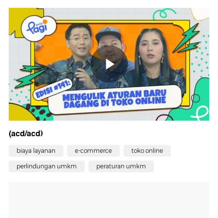
(acd/acd)
biaya layanan
e-commerce
toko online
perlindungan umkm
peraturan umkm