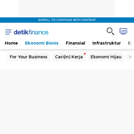
SCROLL TO CONTINUE WITH CONTENT
Home
Ekonomi Bisnis
Finansial
Infrastruktur
En
For Your Business
Cari(in) Kerja
Ekonomi Hijau
In