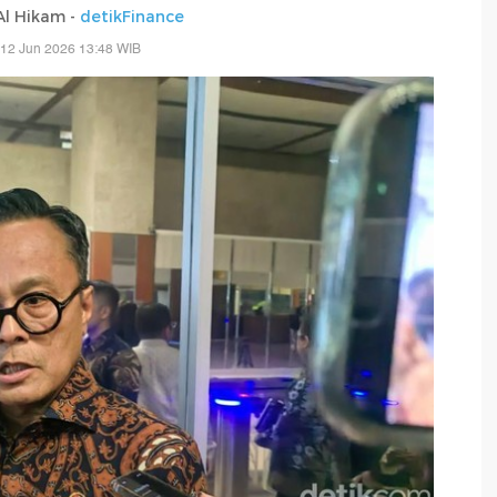
 Al Hikam -
detikFinance
 12 Jun 2026 13:48 WIB