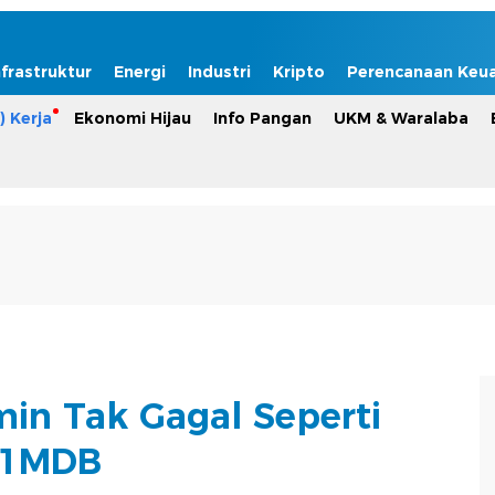
nfrastruktur
Energi
Industri
Kripto
Perencanaan Keu
) Kerja
Ekonomi Hijau
Info Pangan
UKM & Waralaba
min Tak Gagal Seperti
1MDB