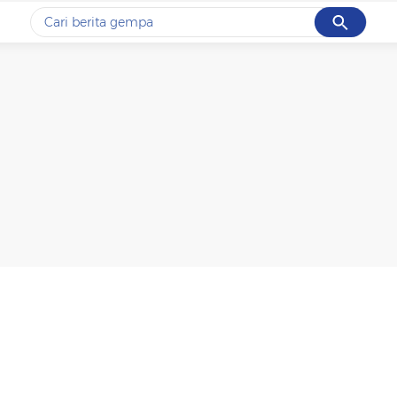
Cancel
Yang sedang ramai dicari
#1
gempa hari ini
#2
gempa
#3
prabowo
#4
iran
#5
demo
Promoted
Terakhir yang dicari
Loading...