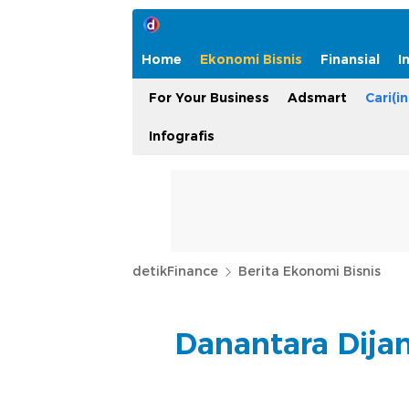
Home
Ekonomi Bisnis
Finansial
I
For Your Business
Adsmart
Cari(in
Infografis
detikFinance
Berita Ekonomi Bisnis
Danantara Dija