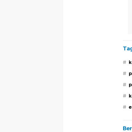
Tag
#
k
#
p
#
p
#
k
#
e
Ber