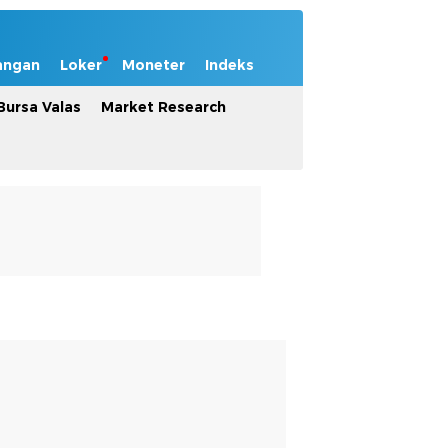
angan
Loker
Moneter
Indeks
Bursa Valas
Market Research