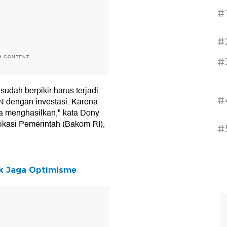
#
#
H CONTENT
#
sudah berpikir harus terjadi
#
N dengan investasi. Karena
sa menghasilkan," kata Dony
ikasi Pemerintah (Bakom RI),
#
ak Jaga Optimisme
T