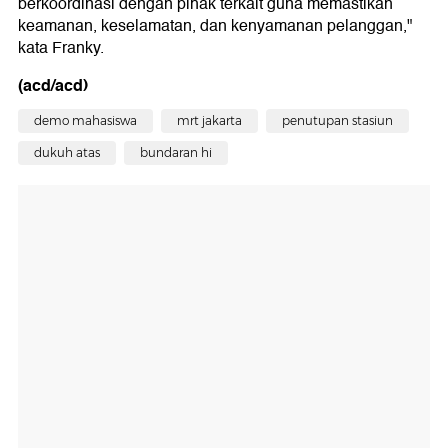
berkoordinasi dengan pihak terkait guna memastikan
keamanan, keselamatan, dan kenyamanan pelanggan,"
kata Franky.
(acd/acd)
demo mahasiswa
mrt jakarta
penutupan stasiun
dukuh atas
bundaran hi