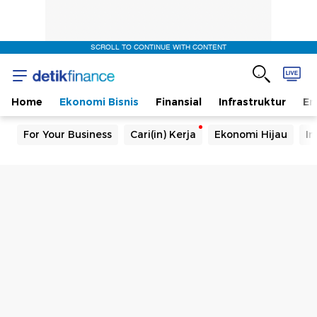
SCROLL TO CONTINUE WITH CONTENT
Home
Ekonomi Bisnis
Finansial
Infrastruktur
En
For Your Business
Cari(in) Kerja
Ekonomi Hijau
In