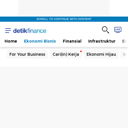
SCROLL TO CONTINUE WITH CONTENT
Home
Ekonomi Bisnis
Finansial
Infrastruktur
En
For Your Business
Cari(in) Kerja
Ekonomi Hijau
In