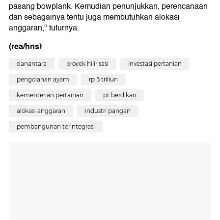
pasang bowplank. Kemudian penunjukkan, perencanaan
dan sebagainya tentu juga membutuhkan alokasi
anggaran," tuturnya.
(rea/hns)
danantara
proyek hilirisasi
investasi pertanian
pengolahan ayam
rp 5 triliun
kementerian pertanian
pt berdikari
alokasi anggaran
industri pangan
pembangunan terintegrasi