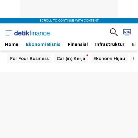
SCROLL TO CONTINUE WITH CONTENT
Home
Ekonomi Bisnis
Finansial
Infrastruktur
En
For Your Business
Cari(in) Kerja
Ekonomi Hijau
In