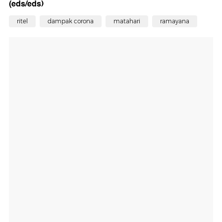
(eds/eds)
ritel
dampak corona
matahari
ramayana