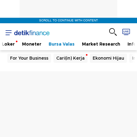
SCROLL TO CONTINUE WITH CONTENT
Loker
Moneter
Bursa Valas
Market Research
Info
For Your Business
Cari(in) Kerja
Ekonomi Hijau
In