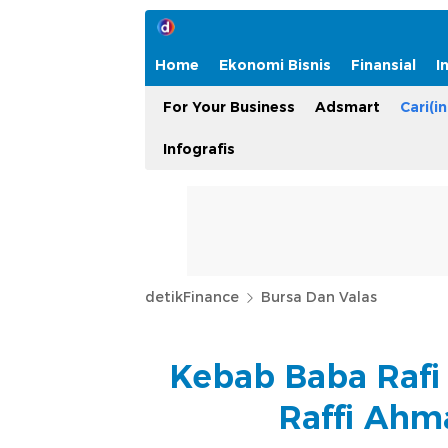
Home
Ekonomi Bisnis
Finansial
I
For Your Business
Adsmart
Cari(in
Infografis
detikFinance
Bursa Dan Valas
Kebab Baba Rafi 
Raffi Ahm