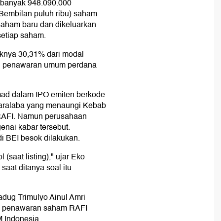
ebanyak 948.090.000
 Sembilan puluh ribu) saham
saham baru dan dikeluarkan
setiap saham.
knya 30,31% dari modal
lah penawaran umum perdana
mad dalam IPO emiten berkode
waralaba yang menaungi Kebab
RAFI. Namun perusahaan
enai kabar tersebut.
di BEI besok dilakukan.
(saat listing)," ujar Eko
saat ditanya soal itu
dug Trimulyo Ainul Amri
dap penawaran saham RAFI
 Indonesia.