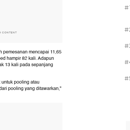
#
#
H CONTENT
#
lah pemesanan mencapai 11,65
bed hampir 82 kali. Adapun
#
yak 13 kali pada sepanjang
#
 untuk pooling atau
 dari pooling yang ditawarkan,"
T