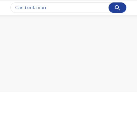
Cancel
Yang sedang ramai dicari
#1
gempa hari ini
#2
gempa
#3
iran
#4
demo
#5
prabowo
Promoted
Terakhir yang dicari
Loading...