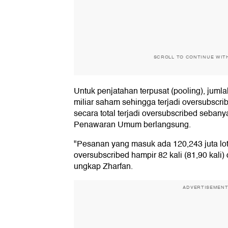
SCROLL TO CONTINUE WIT
Untuk penjatahan terpusat (pooling), jum
miliar saham sehingga terjadi oversubscri
secara total terjadi oversubscribed seban
Penawaran Umum berlangsung.
"Pesanan yang masuk ada 120,243 juta lot
oversubscribed hampir 82 kali (81,90 kali)
ungkap Zharfan.
ADVERTISEMEN