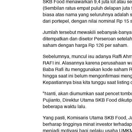
SKB Food menawarkan 9,4 juta lot atau s
(Sembilan ratus empat puluh delapan juta
biasa atas nama yang seluruhnya adalah 
dari portepel, dengan nilai nominal Rp 15 
Jumlah tersebut mewakili sebanyak-banya
ditempatkan dan disetor Perseroan sete
saham dengan harga Rp 126 per saham.
Sebelumnya, muncul isu adanya Raffi Ah
RAFI ini. Alasannya karena perusahaan 
Baba Rafi itu menggunakan kode saham 
hingga saat ini belum mengonfirmasi meng
Kepastiannya bisa kita tunggu saat listing 
"Nanti, akan diumumkan saat pencet tombol 
Pujianto, Direktur Utama SKB Food dikutip 
beberapa waktu lalu.
Yang pasti, Komisaris Utama SKB Food, Ja
berharap tingginya minat investor terha
menjadi motivasi bagi pelaku usaha UMKM