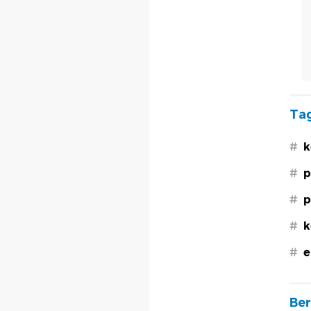
Tag
#
k
#
p
#
p
#
k
#
e
Ber