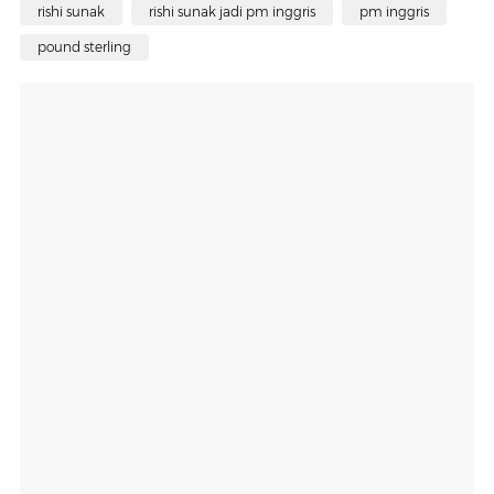
rishi sunak
rishi sunak jadi pm inggris
pm inggris
pound sterling