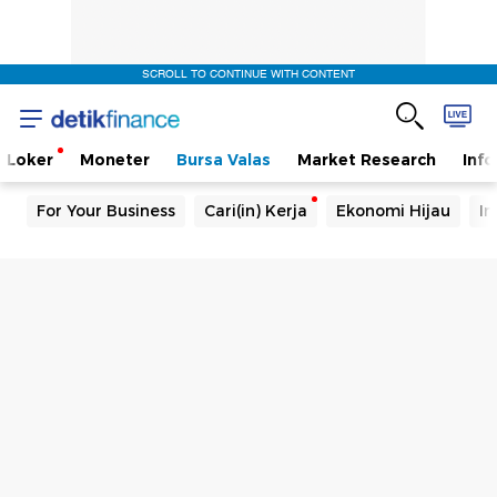
SCROLL TO CONTINUE WITH CONTENT
Loker
Moneter
Bursa Valas
Market Research
Info
For Your Business
Cari(in) Kerja
Ekonomi Hijau
In