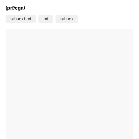
(prf/ega)
saham bbri
bri
saham