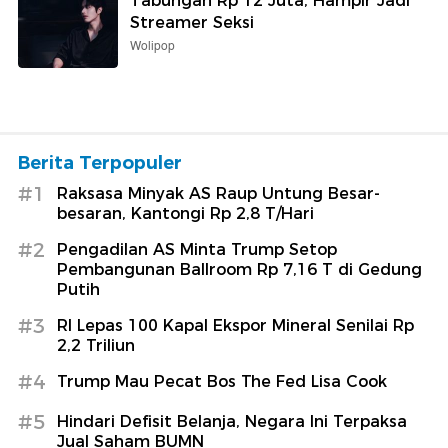
Tabungan Rp 12 Juta, Hampir Jadi
Streamer Seksi
Wolipop
Berita Terpopuler
#1
Raksasa Minyak AS Raup Untung Besar-
besaran, Kantongi Rp 2,8 T/Hari
#2
Pengadilan AS Minta Trump Setop
Pembangunan Ballroom Rp 7,16 T di Gedung
Putih
#3
RI Lepas 100 Kapal Ekspor Mineral Senilai Rp
2,2 Triliun
#4
Trump Mau Pecat Bos The Fed Lisa Cook
#5
Hindari Defisit Belanja, Negara Ini Terpaksa
Jual Saham BUMN