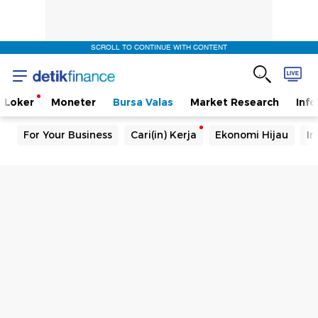
SCROLL TO CONTINUE WITH CONTENT
Loker
Moneter
Bursa Valas
Market Research
Info
For Your Business
Cari(in) Kerja
Ekonomi Hijau
In