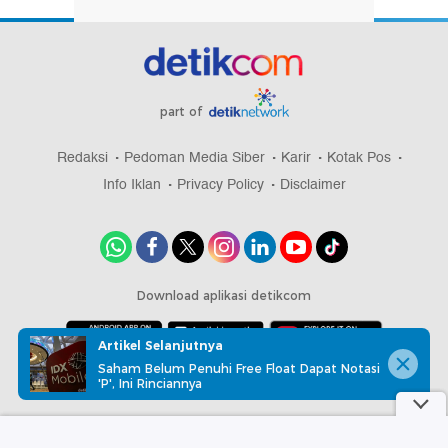
part of
Redaksi
Pedoman Media Siber
Karir
Kotak Pos
Info Iklan
Privacy Policy
Disclaimer
Download aplikasi detikcom
Artikel Selanjutnya
Saham Belum Penuhi Free Float Dapat Notasi
Copyright @ 2026 detikcom, All right reserved
'P', Ini Rinciannya