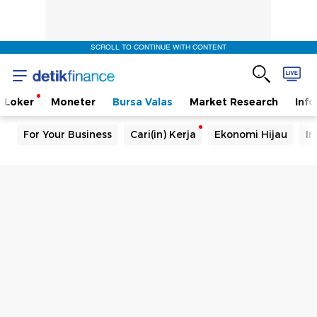
SCROLL TO CONTINUE WITH CONTENT
Loker
Moneter
Bursa Valas
Market Research
Info
For Your Business
Cari(in) Kerja
Ekonomi Hijau
In