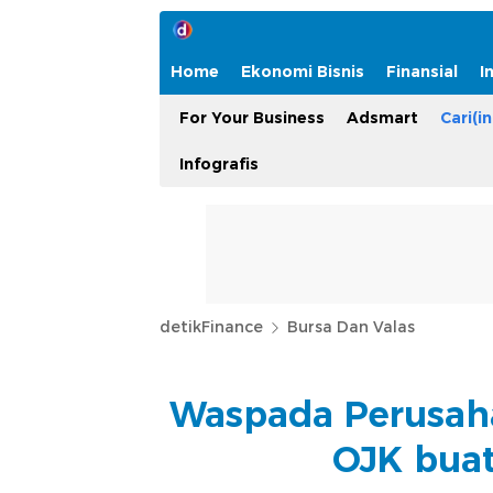
Home
Ekonomi Bisnis
Finansial
I
For Your Business
Adsmart
Cari(in
Infografis
detikFinance
Bursa Dan Valas
Waspada Perusah
OJK buat