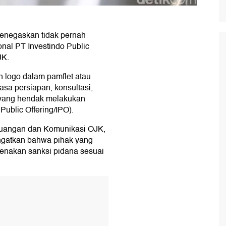
enegaskan tidak pernah
nal PT Investindo Public
JK.
 logo dalam pamflet atau
asa persiapan, konsultasi,
 yang hendak melakukan
ublic Offering/IPO).
Keuangan dan Komunikasi OJK,
ngatkan bahwa pihak yang
kenakan sanksi pidana sesuai