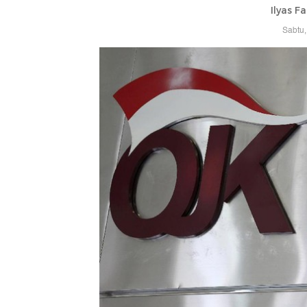
Ilyas F
Sabtu,