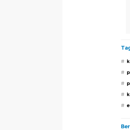
Tag
#
k
#
p
#
p
#
k
#
e
Ber