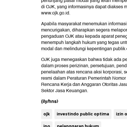
penunjang pasar modal yang telah mempero
di OJK, yang informasinya dapat diakses m
www.ojk.go.id.
Apabila masyarakat menemukan informasi
mencurigakan, diharapkan segera melapor
pengaduan OJK atau kepada aparat pene
menempuh langkah hukum yang tegas untuk
modal dan melindungi kepentingan publik 
OJK juga menegaskan bahwa tidak ada pen
dalam proses perizinan, persetujuan, pen
penelaahan atas rencana aksi korporasi, se
resmi dalam Peraturan Pemerintah Nomor 
Rencana Kerja dan Anggaran Otoritas Ja
Sektor Jasa Keuangan.
(ily/hns)
ojk
investindo public optima
izin 
ipo
pelanggaran hukum