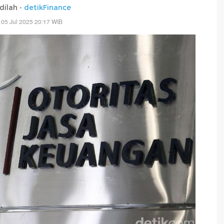
adilah -
detikFinance
 05 Jul 2025 20:17 WIB