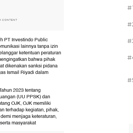
#
H CONTENT
#
 PT Investindo Public
#
omunikasi lainnya tanpa izin
elanggar ketentuan peraturan
#
mengingatkan bahwa pihak
at dikenakan sanksi pidana
gas Ismail Riyadi dalam
#
ahun 2023 tentang
euangan (UU PPSK) dan
tang OJK, OJK memiliki
terhadap kegiatan, pihak,
 demi menjaga keteraturan,
serta masyarakat