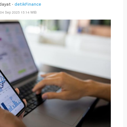
dayat -
detikFinance
 04 Sep 2025 15:14 WIB