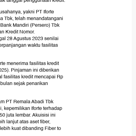
jak tanggal penggunaan kredit.
usahanya, yakni PT Iforte
ma Tbk, telah menandatangani
 Bank Mandiri (Persero) Tbk
an Kredit Nomor.
l 28 Agustus 2023 senilai
perpanjangan waktu fasilitas
te menerima fasilitas kredit
025). Pinjaman ini diberikan
 fasilitas kredit mencapai Rp
6 bulan sejak penarikan
aham PT Remala Abadi Tbk
, kepemilikan Iforte terhadap
juta lembar. Akuisisi ini
 lanjut atas aset fiber,
ebih kuat dibanding Fiber to