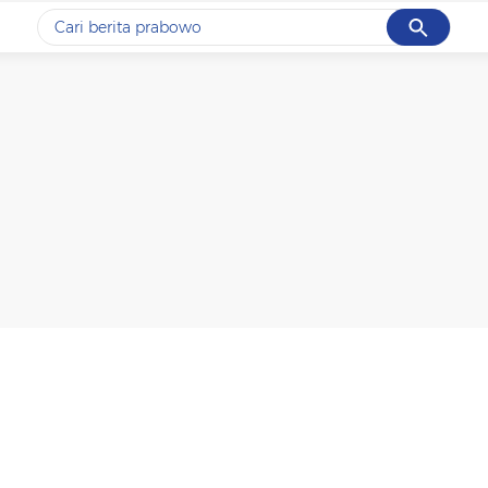
Cancel
Yang sedang ramai dicari
#1
data live draw sgp
#2
k-talk
#3
kebakaran
#4
prabowo
#5
gempa hari ini
Promoted
Terakhir yang dicari
Loading...