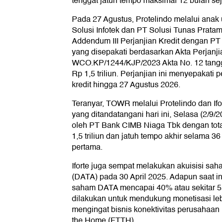
tenggat jatuh tempo maksimal 12 bulan se
Pada 27 Agustus, Protelindo melalui anak 
Solusi Infotek dan PT Solusi Tunas Prata
Addendum III Perjanjian Kredit dengan PT
yang disepakati berdasarkan Akta Perjanji
WCO.KP/1244/KJP/2023 Akta No. 12 tangga
Rp 1,5 triliun. Perjanjian ini menyepakati 
kredit hingga 27 Agustus 2026.
Teranyar, TOWR melalui Protelindo dan Ifor
yang ditandatangani hari ini, Selasa (2/9/2
oleh PT Bank CIMB Niaga Tbk dengan total
1,5 triliun dan jatuh tempo akhir selama 3
pertama.
Iforte juga sempat melakukan akuisisi s
(DATA) pada 30 April 2025. Adapun saat ini
saham DATA mencapai 40% atau sekitar 550 
dilakukan untuk mendukung monetisasi lebih
mengingat bisnis konektivitas perusahaan l
the Home (FTTH).