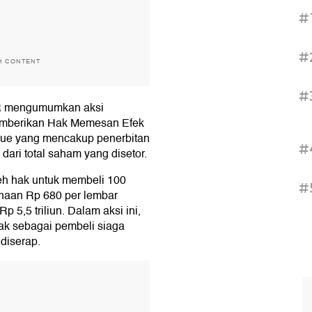
#
#
H CONTENT
#
OWR mengumumkan aksi
mberikan Hak Memesan Efek
sue yang mencakup penerbitan
#
dari total saham yang disetor.
eh hak untuk membeli 100
#
anaan Rp 680 per lembar
 5,5 triliun. Dalam aksi ini,
ak sebagai pembeli siaga
 diserap.
T