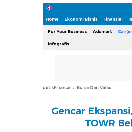
Home
Ekonomi Bisnis
Finansial
I
For Your Business
Adsmart
Cari(in
Infografis
detikFinance
Bursa Dan Valas
Gencar Ekspansi
TOWR Bel