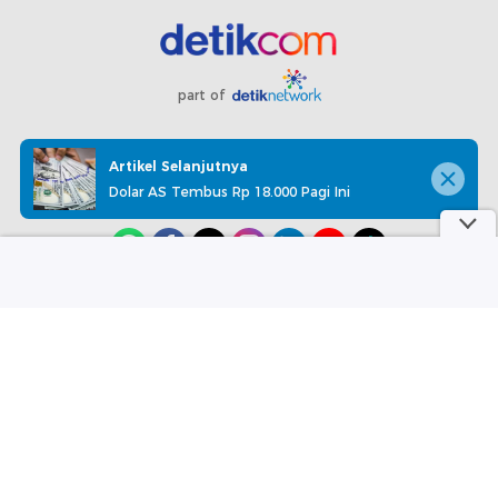
part of
Redaksi
Pedoman Media Siber
Karir
Kotak Pos
Artikel Selanjutnya
Info Iklan
Privacy Policy
Disclaimer
Dolar AS Tembus Rp 18.000 Pagi Ini
Download aplikasi detikcom
Copyright @ 2026 detikcom, All right reserved