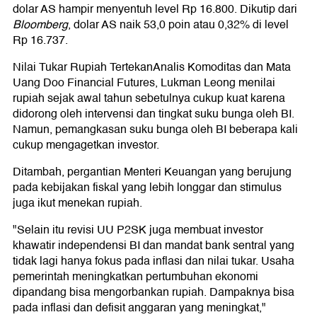
dolar AS hampir menyentuh level Rp 16.800. Dikutip dari
Bloomberg
, dolar AS naik 53,0 poin atau 0,32% di level
Rp 16.737.
Nilai Tukar Rupiah Tertekan
Analis Komoditas dan Mata
Uang Doo Financial Futures, Lukman Leong menilai
rupiah sejak awal tahun sebetulnya cukup kuat karena
didorong oleh intervensi dan tingkat suku bunga oleh BI.
Namun, pemangkasan suku bunga oleh BI beberapa kali
cukup mengagetkan investor.
Ditambah, pergantian Menteri Keuangan yang berujung
pada kebijakan fiskal yang lebih longgar dan stimulus
juga ikut menekan rupiah.
"Selain itu revisi UU P2SK juga membuat investor
khawatir independensi BI dan mandat bank sentral yang
tidak lagi hanya fokus pada inflasi dan nilai tukar. Usaha
pemerintah meningkatkan pertumbuhan ekonomi
dipandang bisa mengorbankan rupiah. Dampaknya bisa
pada inflasi dan defisit anggaran yang meningkat,"