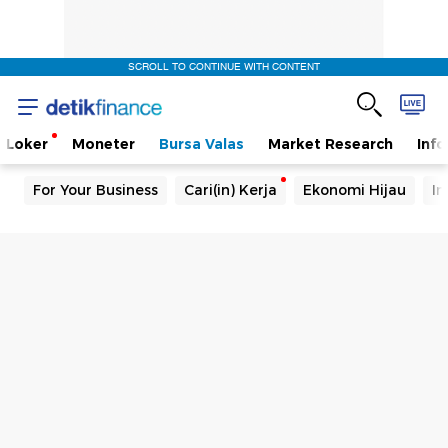
SCROLL TO CONTINUE WITH CONTENT
Loker
Moneter
Bursa Valas
Market Research
Info
For Your Business
Cari(in) Kerja
Ekonomi Hijau
In