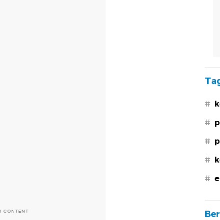
Tag
#
k
#
p
#
p
#
k
#
e
H CONTENT
Ber