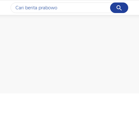
Cancel
Yang sedang ramai dicari
#1
data live draw sgp
#2
piala presiden 2026
#3
prabowo
#4
iran
#5
gempa hari ini
Promoted
Terakhir yang dicari
Loading...