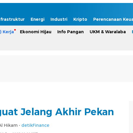
nfrastruktur
Energi
Industri
Kripto
Perencanaan Keu
) Kerja
Ekonomi Hijau
Info Pangan
UKM & Waralaba
uat Jelang Akhir Pekan
 Al Hikam -
detikFinance