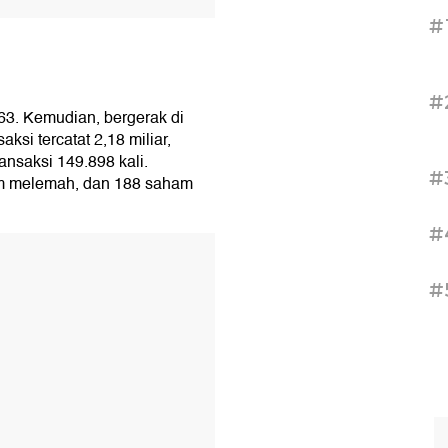
#
#
63. Kemudian, bergerak di
ksi tercatat 2,18 miliar,
ransaksi 149.898 kali.
#
m melemah, dan 188 saham
#
T
#