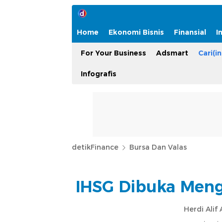
Home
Ekonomi Bisnis
Finansial
I
For Your Business
Adsmart
Cari(in
Infografis
detikFinance
Bursa Dan Valas
IHSG Dibuka Meng
Herdi Alif