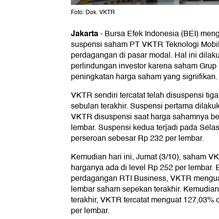
Foto: Dok. VKTR
Jakarta
-
Bursa Efek Indonesia (BEI) men
suspensi saham PT VKTR Teknologi Mobili
perdagangan di pasar modal. Hal ini dila
perlindungan investor karena saham Grup 
peningkatan harga saham yang signifikan.
VKTR sendiri tercatat telah disuspensi tig
sebulan terakhir. Suspensi pertama dilaku
VKTR disuspensi saat harga sahamnya ber
lembar. Suspensi kedua terjadi pada Sela
perseroan sebesar Rp 232 per lembar.
Kemudian hari ini, Jumat (3/10), saham V
harganya ada di level Rp 252 per lembar.
perdagangan RTI Business, VKTR mengua
lembar saham sepekan terakhir. Kemudia
terakhir, VKTR tercatat menguat 127,03% 
per lembar.