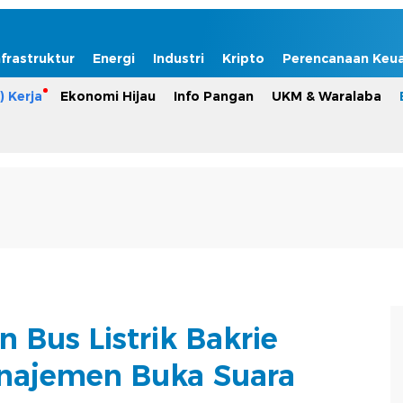
nfrastruktur
Energi
Industri
Kripto
Perencanaan Keu
) Kerja
Ekonomi Hijau
Info Pangan
UKM & Waralaba
 Bus Listrik Bakrie
najemen Buka Suara