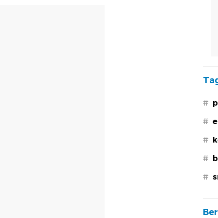
Tag
#
p
#
e
#
k
#
b
#
s
Ber