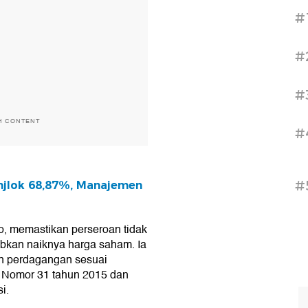
#
#
#
H CONTENT
#
#
Anjlok 68,87%, Manajemen
, memastikan perseroan tidak
kan naiknya harga saham. Ia
an perdagangan sesuai
) Nomor 31 tahun 2015 dan
i.