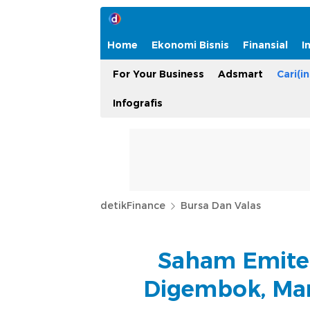
Home
Ekonomi Bisnis
Finansial
I
For Your Business
Adsmart
Cari(in
Infografis
detikFinance
Bursa Dan Valas
Saham Emiten
Digembok, Ma