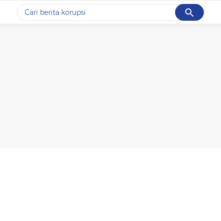
Cancel
Yang sedang ramai dicari
#1
demo
#2
prabowo
#3
iran
#4
korupsi
#5
kpk
Promoted
Terakhir yang dicari
Loading...