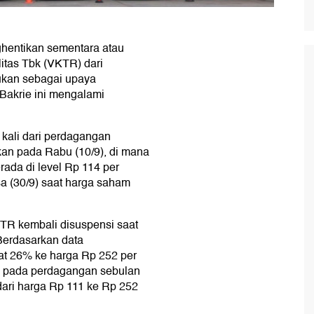
ghentikan sementara atau
tas Tbk (VKTR) dari
kukan sebagai upaya
Bakrie ini mengalami
a kali dari perdagangan
kan pada Rabu (10/9), di mana
ada di level Rp 114 per
sa (30/9) saat harga saham
KTR kembali disuspensi saat
 Berdasarkan data
t 26% ke harga Rp 252 per
n pada perdagangan sebulan
dari harga Rp 111 ke Rp 252