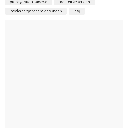
purbaya yudhi sadewa
menteri keuangan
indeks harga saham gabungan
ihsg