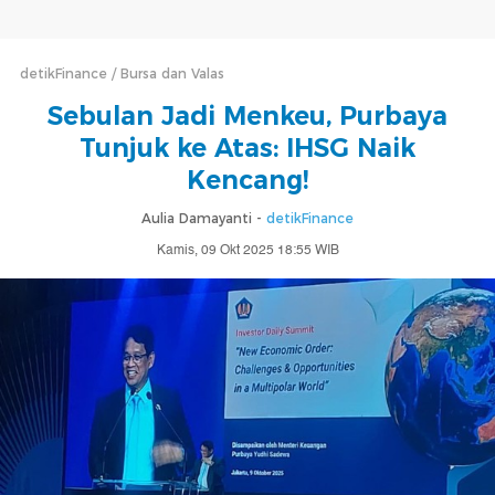
detikFinance
Bursa dan Valas
Sebulan Jadi Menkeu, Purbaya
Tunjuk ke Atas: IHSG Naik
Kencang!
Aulia Damayanti -
detikFinance
Kamis, 09 Okt 2025 18:55 WIB