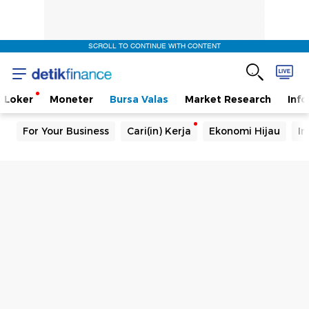
SCROLL TO CONTINUE WITH CONTENT
Loker
Moneter
Bursa Valas
Market Research
Info
For Your Business
Cari(in) Kerja
Ekonomi Hijau
In