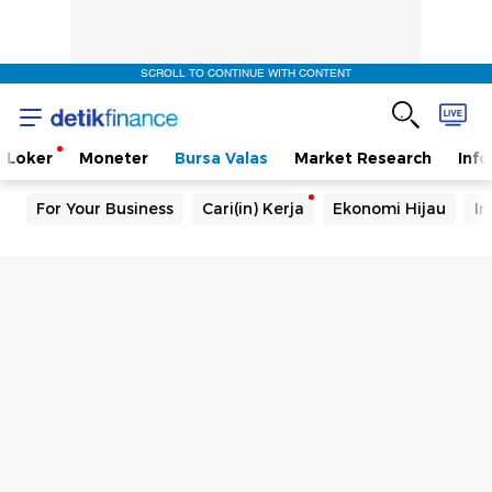
SCROLL TO CONTINUE WITH CONTENT
Loker
Moneter
Bursa Valas
Market Research
Info
For Your Business
Cari(in) Kerja
Ekonomi Hijau
In