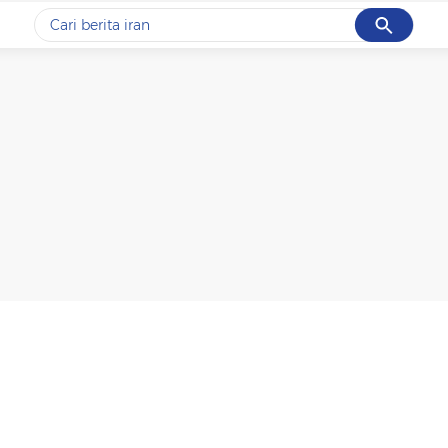
Cancel
Yang sedang ramai dicari
#1
data live draw sgp
#2
piala presiden 2026
#3
prabowo
#4
iran
#5
gempa hari ini
Promoted
Terakhir yang dicari
Loading...