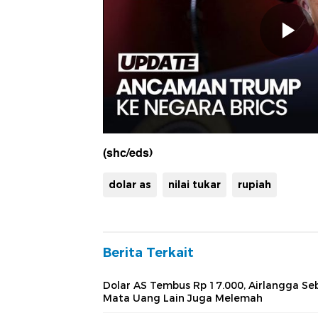
(shc/eds)
dolar as
nilai tukar
rupiah
Berita Terkait
Dolar AS Tembus Rp 17.000, Airlangga Se
Mata Uang Lain Juga Melemah