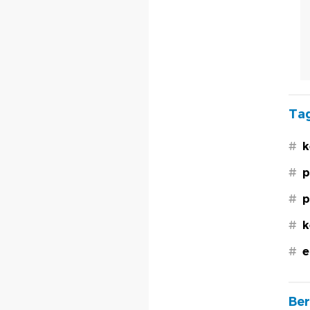
Tag
#
k
#
p
#
p
#
k
#
e
Ber