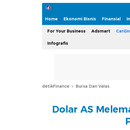
Home
Ekonomi Bisnis
Finansial
I
For Your Business
Adsmart
Cari(in
Infografis
detikFinance
Bursa Dan Valas
Dolar AS Melema
P