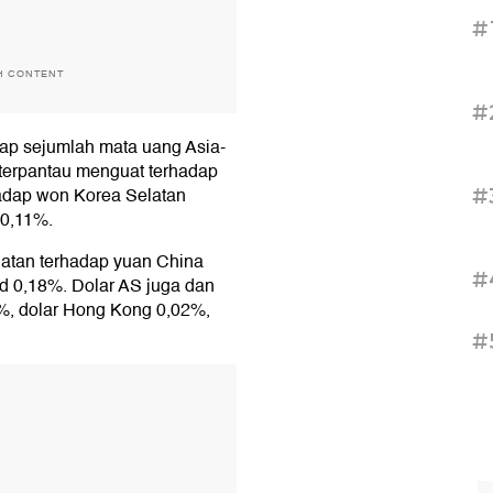
#
H CONTENT
#
dap sejumlah mata uang Asia-
S terpantau menguat terhadap
hadap won Korea Selatan
#
 0,11%.
uatan terhadap yuan China
#
d 0,18%. Dolar AS juga dan
%, dolar Hong Kong 0,02%,
#
T