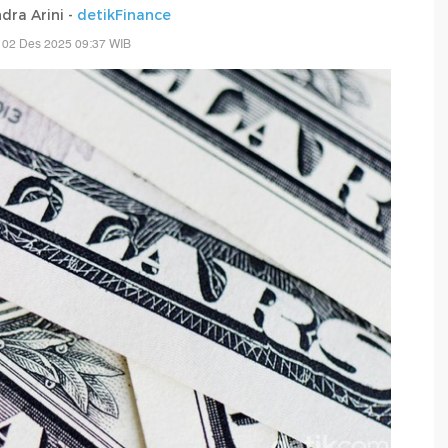
dra Arini -
detikFinance
 02 Des 2025 09:37 WIB