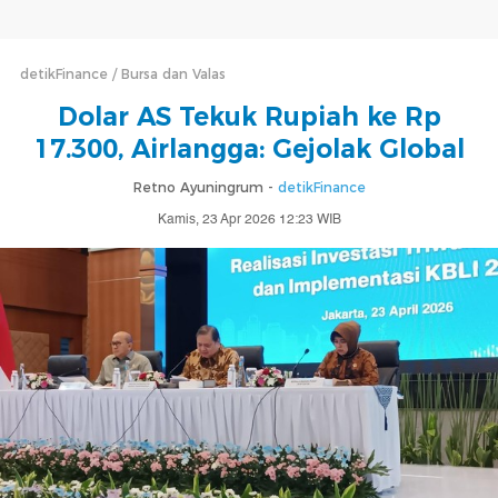
detikFinance
Bursa dan Valas
Dolar AS Tekuk Rupiah ke Rp
17.300, Airlangga: Gejolak Global
Retno Ayuningrum -
detikFinance
Kamis, 23 Apr 2026 12:23 WIB