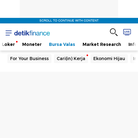
SCROLL TO CONTINUE WITH CONTENT
Loker
Moneter
Bursa Valas
Market Research
Info
For Your Business
Cari(in) Kerja
Ekonomi Hijau
In