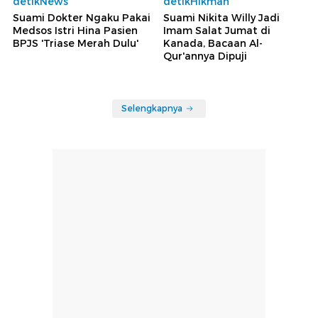
detikNews
detikHikmah
Suami Dokter Ngaku Pakai
Suami Nikita Willy Jadi
Medsos Istri Hina Pasien
Imam Salat Jumat di
BPJS 'Triase Merah Dulu'
Kanada, Bacaan Al-
Qur'annya Dipuji
Selengkapnya