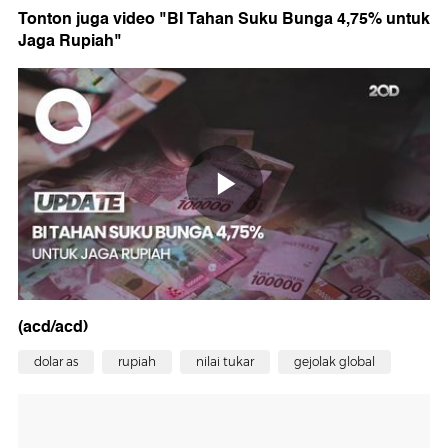
Tonton juga video "BI Tahan Suku Bunga 4,75% untuk
Jaga Rupiah"
(acd/acd)
dolar as
rupiah
nilai tukar
gejolak global